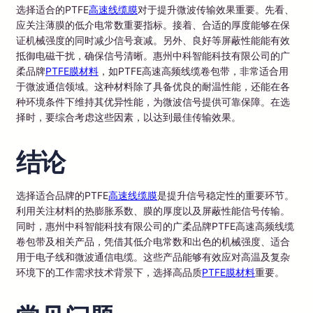
选择适合的PTFE
高速线缆膜
对于提升微波传输效果重要。先看、
应关注薄膜的低介电常数重要指标。接着、合适的厚度能够在保
证机械强度的同时减少信号衰减。另外、良好等屏蔽性能能有效
抵御电磁干扰，确保信号清晰。惠州中科智能科技有限公司的广
柔品牌
PTFE膜材料
，如PTFE高速高频线缆卷包带，非常适合用
于微波通信领域。这种材料除了具备优良的耐温性能，还能在各
种环境条件下维持其优异性能，为微波信号提供可靠保障。在选
择时，要综合考虑这些因素，以达到最佳传输效果。
结论
选择适合品牌的PTFE
高速线缆膜
是提升信号稳定性的重要环节。
利用关注材料的热膨胀系数、膜的厚度以及屏蔽性能信号传输。
同时，惠州中科智能科技有限公司的广柔品牌PTFE高速高频线缆
卷包带及相关产品，凭借其低介电常数和出色的机械强度、适合
用于电子线和微波通信电缆。这些产品能够有效应对高温及复杂
环境下的工作需求技术背景下，选择高品质
PTFE膜材料
重要。