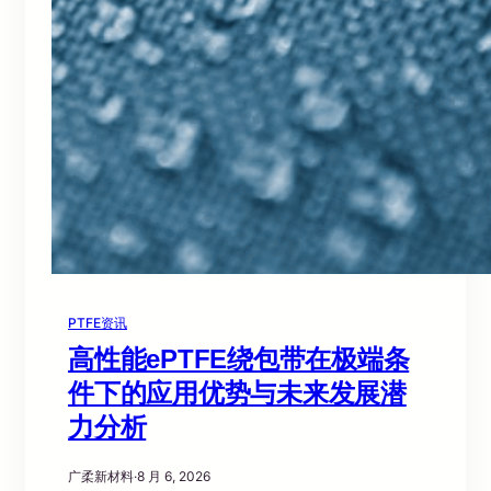
PTFE资讯
高性能ePTFE绕包带在极端条
件下的应用优势与未来发展潜
力分析
广柔新材料
·
8 月 6, 2026