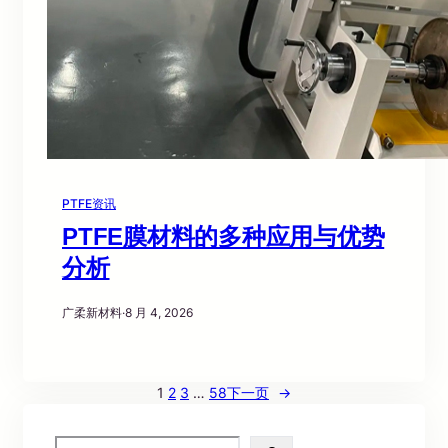
PTFE资讯
PTFE膜材料的多种应用与优势
分析
广柔新材料
·
8 月 4, 2026
1
2
3
…
58
下一页
→
S