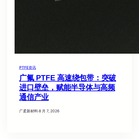
PTFE资讯
广氟 PTFE 高速绕包带：突破
进口壁垒，赋能半导体与高频
通信产业
广柔新材料
·
8 月 7, 2026