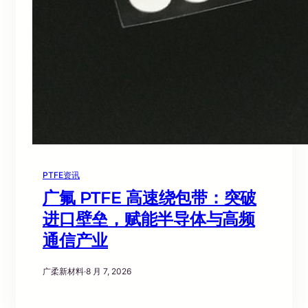
PTFE资讯
广氟 PTFE 高速绕包带：突破
进口壁垒，赋能半导体与高频
通信产业
广柔新材料
·
8 月 7, 2026