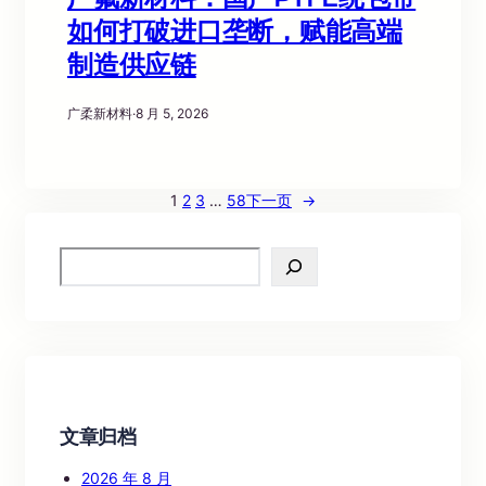
如何打破进口垄断，赋能高端
制造供应链
广柔新材料
·
8 月 5, 2026
1
2
3
…
58
下一页
→
S
e
a
r
c
h
文章归档
2026 年 8 月