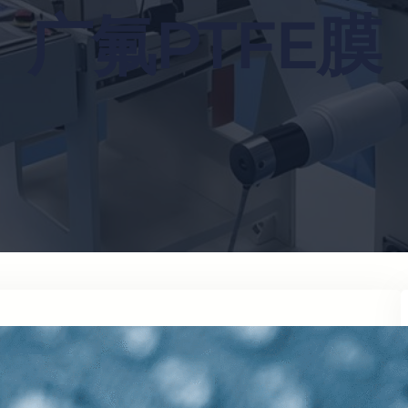
广氟PTFE膜