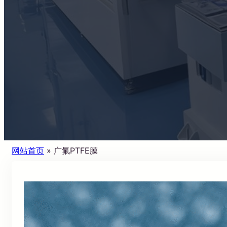
网站首页
»
广氟PTFE膜