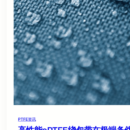
PTFE资讯
高性能ePTFE绕包带在极端