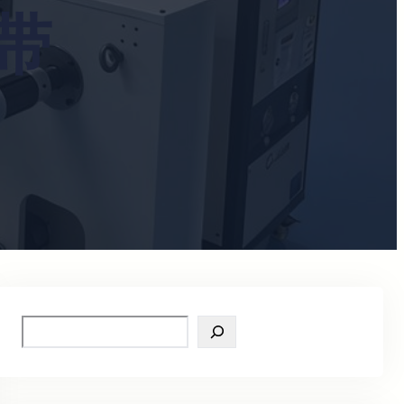
带
S
e
a
r