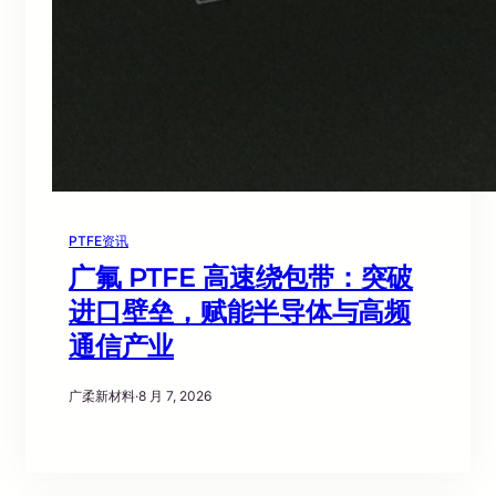
PTFE资讯
广氟 PTFE 高速绕包带：突破
进口壁垒，赋能半导体与高频
通信产业
广柔新材料
·
8 月 7, 2026