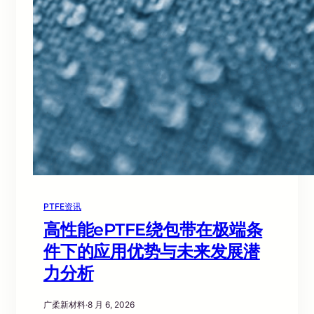
PTFE资讯
高性能ePTFE绕包带在极端条
件下的应用优势与未来发展潜
力分析
广柔新材料
·
8 月 6, 2026