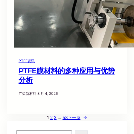
PTFE资讯
PTFE膜材料的多种应用与优势
分析
广柔新材料
·
8 月 4, 2026
1
2
3
…
58
下一页
→
S