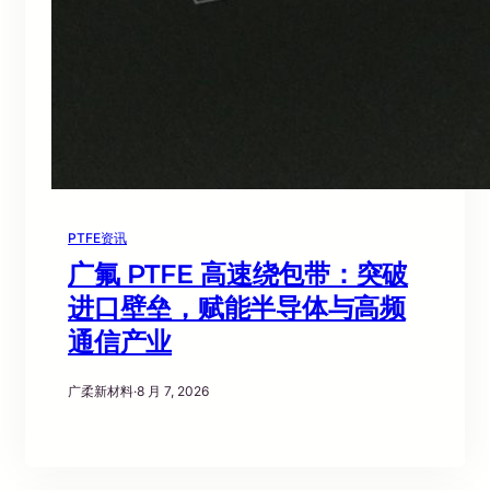
PTFE资讯
广氟 PTFE 高速绕包带：突破
进口壁垒，赋能半导体与高频
通信产业
广柔新材料
·
8 月 7, 2026