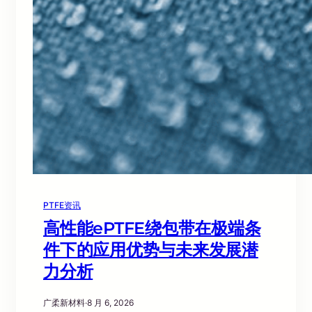
PTFE资讯
高性能ePTFE绕包带在极端条
件下的应用优势与未来发展潜
力分析
广柔新材料
·
8 月 6, 2026