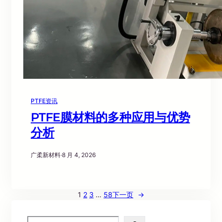
PTFE资讯
PTFE膜材料的多种应用与优势
分析
广柔新材料
·
8 月 4, 2026
1
2
3
…
58
下一页
→
S