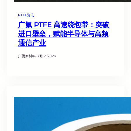
PTFE资讯
广氟 PTFE 高速绕包带：突破
进口壁垒，赋能半导体与高频
通信产业
广柔新材料
·
8 月 7, 2026