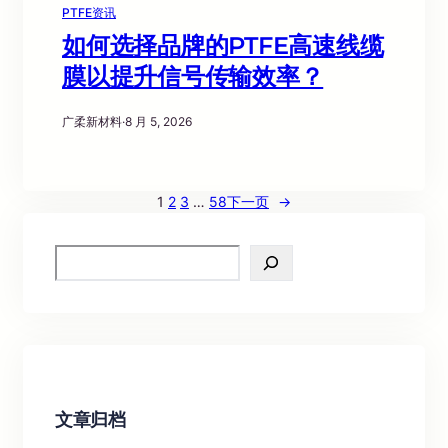
PTFE资讯
如何选择品牌的PTFE高速线缆
膜以提升信号传输效率？
广柔新材料
·
8 月 5, 2026
1
2
3
…
58
下一页
→
S
e
a
r
c
h
文章归档