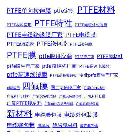
PTFE材料
PTFE单向拉伸膜
ptfe定制
PTFE特性
PTFE材料应用
PTFE电缆外包装膜
PTFE电缆绝缘膜厂家
PTFE电缆膜
PTFE绕包带
PTFE线缆膜
PTFE绕包膜
PTFE膜
ptfe膜供应商
PTFE膜材料
PTFE膜厂家
ptfe膜结构厂商
ptfe膜生产厂家
PTFE高速电缆膜
ptfe高速线缆膜
专业ptfe膜生产厂家
PTFE高频覆铜板
四氟膜
国产ptfe膜厂家
创新应用
广柔PTFE材料
广氟PTFE膜
广氟PTFE材料
广氟ptfe电缆膜
广氟ptfe绕包带
广氟PTFE膜材料
广氟ptfe高速线缆膜
广氟高速线缆膜
新材料
电缆外包装膜
电缆卷包膜
电缆绕包带
绝缘膜材料
电缆膜
聚四氟乙烯