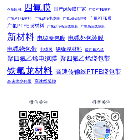
四氟膜
国产ptfe膜厂家
创新应用
广柔PTFE材料
广氟PTFE膜
广氟PTFE材料
广氟ptfe电缆膜
广氟ptfe绕包带
广氟PTFE膜材料
广氟ptfe高速线缆膜
广氟高速线缆膜
新材料
电缆外包装膜
电缆卷包膜
电缆绕包带
绝缘膜材料
电缆膜
聚四氟乙烯
聚四氟乙烯电缆膜
聚四氟乙烯绕包带
铁氟龙材料
高速传输线PTFE绕包带
高速线绕包带
高速线缆膜
微信关注
抖音关注