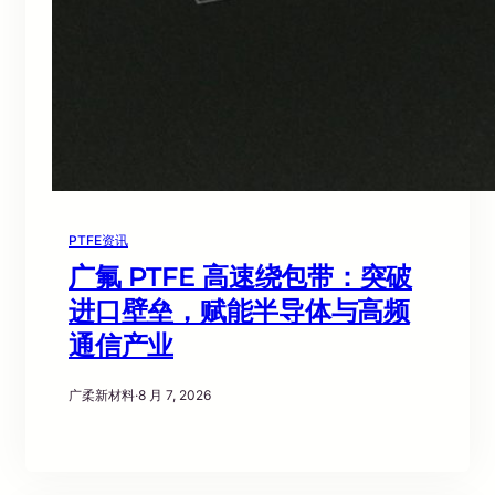
PTFE资讯
广氟 PTFE 高速绕包带：突破
进口壁垒，赋能半导体与高频
通信产业
广柔新材料
·
8 月 7, 2026