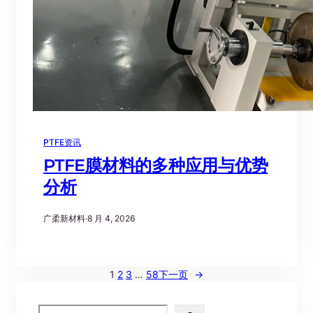
PTFE资讯
PTFE膜材料的多种应用与优势
分析
广柔新材料
·
8 月 4, 2026
1
2
3
…
58
下一页
→
S