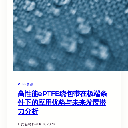
PTFE资讯
高性能ePTFE绕包带在极端条
件下的应用优势与未来发展潜
力分析
广柔新材料
·
8 月 6, 2026