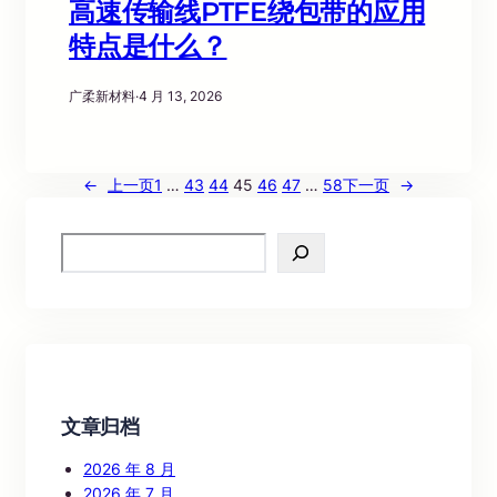
高速传输线PTFE绕包带的应用
特点是什么？
广柔新材料
·
4 月 13, 2026
←
上一页
1
…
43
44
45
46
47
…
58
下一页
→
S
e
a
r
c
h
文章归档
2026 年 8 月
2026 年 7 月