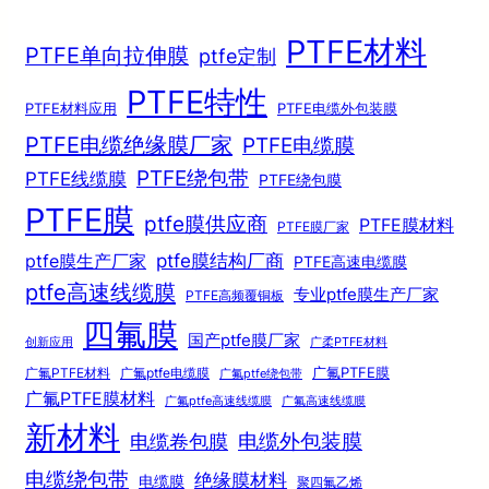
PTFE材料
PTFE单向拉伸膜
ptfe定制
PTFE特性
PTFE材料应用
PTFE电缆外包装膜
PTFE电缆绝缘膜厂家
PTFE电缆膜
PTFE绕包带
PTFE线缆膜
PTFE绕包膜
PTFE膜
ptfe膜供应商
PTFE膜材料
PTFE膜厂家
ptfe膜结构厂商
ptfe膜生产厂家
PTFE高速电缆膜
ptfe高速线缆膜
专业ptfe膜生产厂家
PTFE高频覆铜板
四氟膜
国产ptfe膜厂家
创新应用
广柔PTFE材料
广氟PTFE膜
广氟PTFE材料
广氟ptfe电缆膜
广氟ptfe绕包带
广氟PTFE膜材料
广氟ptfe高速线缆膜
广氟高速线缆膜
新材料
电缆外包装膜
电缆卷包膜
电缆绕包带
绝缘膜材料
电缆膜
聚四氟乙烯