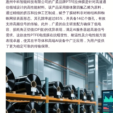
惠州中科智能科技有限公司的广柔品牌PTFE拉伸膜是针对高速通
信领域设计的高性能材料。该产品采用膨体聚四氟乙烯为原料，
通过精细的挤压和拉伸工艺制成，赋予了膜材料非对称结构和蜘
蛛网状表面形态。其孔隙率超过85%，并具备14亿个微孔，有效
支持高频信号的传输。此外，广柔的自主研发配方确保了低电
容、损耗角正切值(DF值)的优异表现，满足AI服务器超高速信号
需求。这款改性PTFE电缆膜在抗蠕变性、耐温性及介电性能方面
表现卓越，使其在半导体和高端AI设备中广泛应用，为用户提供
了更为稳定可靠的传输保障。