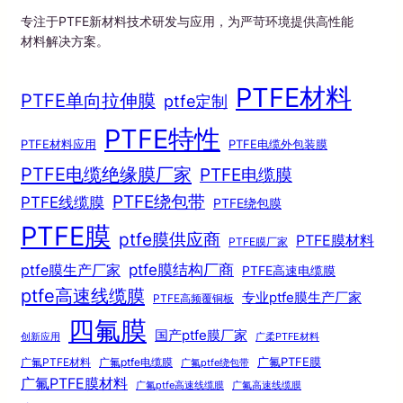
专注于PTFE新材料技术研发与应用，为严苛环境提供高性能
材料解决方案。
PTFE材料
PTFE单向拉伸膜
ptfe定制
PTFE特性
PTFE材料应用
PTFE电缆外包装膜
PTFE电缆绝缘膜厂家
PTFE电缆膜
PTFE绕包带
PTFE线缆膜
PTFE绕包膜
PTFE膜
ptfe膜供应商
PTFE膜材料
PTFE膜厂家
ptfe膜结构厂商
ptfe膜生产厂家
PTFE高速电缆膜
ptfe高速线缆膜
专业ptfe膜生产厂家
PTFE高频覆铜板
四氟膜
国产ptfe膜厂家
创新应用
广柔PTFE材料
广氟PTFE膜
广氟PTFE材料
广氟ptfe电缆膜
广氟ptfe绕包带
广氟PTFE膜材料
广氟ptfe高速线缆膜
广氟高速线缆膜