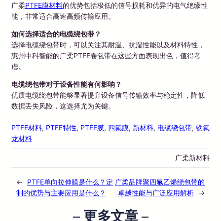
广柔
PTFE膜材料
的优势包括极低的信号损耗和优异的电气绝缘性
能，非常适合高速高频传输应用。
如何选择适合的电缆绕包带？
选择电缆绕包带时，可以关注其耐温、抗湿性能以及材料特性，
惠州中科智能的广柔PTFE卷包带在这些方面表现出色，值得考
虑。
电缆绕包带对于设备性能有何影响？
优质电缆绕包带能够显著提升设备信号传输效率与稳定性，降低
数据丢失风险，这选择尤为关键。
PTFE材料
, 
PTFE特性
, 
PTFE膜
, 
四氟膜
, 
新材料
, 
电缆绕包带
, 
铁氟
龙材料
广柔新材料
←
PTFE单向拉伸膜是什么？定
广柔品牌聚四氟乙烯绕包带的
制的优势与主要应用是什么？
卓越性能与广泛应用解析
→
– 更多文章 –