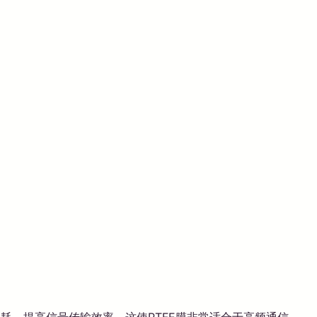
耗，提高信号传输效率。这使PTFE膜非常适合于高频通信、