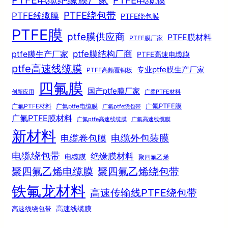
PTFE电缆绝缘膜厂家
PTFE电缆膜
PTFE绕包带
PTFE线缆膜
PTFE绕包膜
PTFE膜
ptfe膜供应商
PTFE膜材料
PTFE膜厂家
ptfe膜结构厂商
ptfe膜生产厂家
PTFE高速电缆膜
ptfe高速线缆膜
专业ptfe膜生产厂家
PTFE高频覆铜板
四氟膜
国产ptfe膜厂家
创新应用
广柔PTFE材料
广氟PTFE膜
广氟PTFE材料
广氟ptfe电缆膜
广氟ptfe绕包带
广氟PTFE膜材料
广氟ptfe高速线缆膜
广氟高速线缆膜
新材料
电缆外包装膜
电缆卷包膜
电缆绕包带
绝缘膜材料
电缆膜
聚四氟乙烯
聚四氟乙烯电缆膜
聚四氟乙烯绕包带
铁氟龙材料
高速传输线PTFE绕包带
高速线绕包带
高速线缆膜