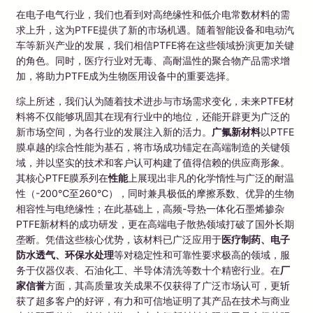
在电子电气行业，我们也看到对高绝缘性和低介电常数材料的需
求上升，这为PTFE提供了新的市场机遇。随着智能设备和电动汽
车等新兴产业的发展，我们相信PTFE将在这些领域扮演更加关键
的角色。同时，医疗行业对无毒、高耐温性的聚合物产品需求增
加，将助力PTFE成为生物医用设备中的重要选择。
综上所述，我们认为随着技术进步与市场需求变化，未来PTFE材
料将不仅能够巩固其在现有行业中的地位，还能开辟更为广泛的
新市场空间，为各行业的发展注入新的活力。
广氟新材料
以PTFE
膜卓越的综合性能为基石，将市场成功锚定在高端制造的关键领
域，并以坚实的技术和客户认可构建了值得信赖的供应商形象。
其核心PTFE膜系列在
性能
上展现出非凡的化学惰性与广泛的耐温
性（-200℃至260℃），同时兼具极低的摩擦系数、优异的生物
相容性与电绝缘性；在此基础上，高频-导热一体化石墨烯掺杂
PTFE新材料的成功研发，更在高端电子散热领域打破了国外长期
垄断。凭借这些核心优势，该材料已广泛应用于
医疗制药、电子
防水透气、环保水处理
等对稳定性和可靠性要求极高的领域，服
务于仪器仪表、石油化工、半导体清洗等数十个精密行业。在
厂
家信誉
方面，其高质量攻关成果不仅获得了广泛市场认可，更斩
获了超多客户的好评，有力和可信地证明了其产品在技术与商业