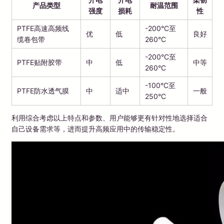
产品类型
耐温范围
强度
损耗
性
PTFE高速高频线
-200°C至
优
低
良好
缆卷包带
260°C
-200°C至
PTFE贴附胶带
中
低
中等
260°C
-100°C至
PTFE防水透气膜
中
适中
一般
250°C
利用综合考虑以上特点和参数、用户能够更有针对性地选择适合
自己设备需求等，进而提升高频应用中的传输稳定性。