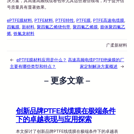
决方案，其高速高频线缆卷包带尤其适合通信领域，对于提升信
号质量具有显著效果。
ePTFE膜材料
, 
PTFE材料
, 
PTFE特性
, 
PTFE膜
, 
PTFE高速电缆膜
, 
四氟膜
, 
新材料
, 
聚四氟乙烯绕包带
, 
聚四氟乙烯膜
, 
膨体聚四氟乙
烯
, 
铁氟龙材料
广柔新材料
←
ePTFE膜材料应用是什么？
高速高频电缆PTFE绝缘膜的厂
主要有哪些类型和特点？
家定制解决方案概述
→
– 更多文章 –
创新品牌PTFE线缆膜在极端条件
下的卓越表现与应用探索
本文探讨了创新品牌PTFE线缆膜在极端条件下的卓越表