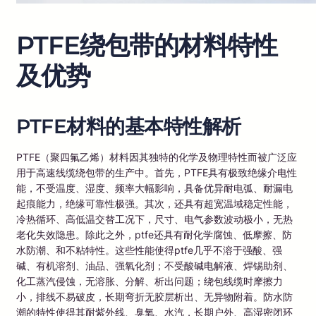
PTFE绕包带的材料特性
及优势
PTFE材料的基本特性解析
PTFE（聚四氟乙烯）材料因其独特的化学及物理特性而被广泛应
用于高速线缆绕包带的生产中。首先，PTFE具有极致绝缘介电性
能，不受温度、湿度、频率大幅影响，具备优异耐电弧、耐漏电
起痕能力，绝缘可靠性极强。其次，还具有超宽温域稳定性能，
冷热循环、高低温交替工况下，尺寸、电气参数波动极小，无热
老化失效隐患。除此之外，ptfe还具有耐化学腐蚀、低摩擦、防
水防潮、和不粘特性。这些性能使得ptfe几乎不溶于强酸、强
碱、有机溶剂、油品、强氧化剂；不受酸碱电解液、焊锡助剂、
化工蒸汽侵蚀，无溶胀、分解、析出问题；绕包线缆时摩擦力
小，排线不易破皮，长期弯折无胶层析出、无异物附着。防水防
潮的特性使得其耐紫外线、臭氧、水汽，长期户外、高湿密闭环