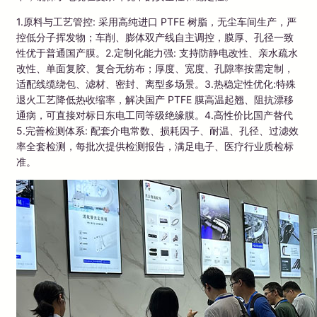
1.原料与工艺管控: 采用高纯进口 PTFE 树脂，无尘车间生产，严
控低分子挥发物；车削、膨体双产线自主调控，膜厚、孔径一致
性优于普通国产膜。2.定制化能力强: 支持防静电改性、亲水疏水
改性、单面复胶、复合无纺布；厚度、宽度、孔隙率按需定制，
适配线缆绕包、滤材、密封、离型多场景。3.热稳定性优化:特殊
退火工艺降低热收缩率，解决国产 PTFE 膜高温起翘、阻抗漂移
通病，可直接对标日东电工同等级绝缘膜。4.高性价比国产替代
5.完善检测体系: 配套介电常数、损耗因子、耐温、孔径、过滤效
率全套检测，每批次提供检测报告，满足电子、医疗行业质检标
准。