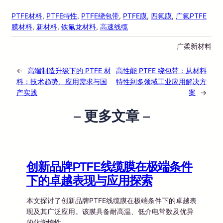
PTFE材料
, 
PTFE特性
, 
PTFE绕包带
, 
PTFE膜
, 
四氟膜
, 
广氟PTFE
膜材料
, 
新材料
, 
铁氟龙材料
, 
高速线缆
广柔新材料
←
高端制造升级下的 PTFE 材
高性能 PTFE 绕包带：从材料
料：技术趋势、应用需求与国
特性到多领域工业应用解决方
产实践
案
→
– 更多文章 –
创新品牌PTFE线缆膜在极端条件
下的卓越表现与应用探索
本文探讨了创新品牌PTFE线缆膜在极端条件下的卓越表
现及其广泛应用。该膜具备耐高温、低介电常数及优异
的化学惰性…