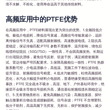
境不水解、不粉化，使用寿命远高于其他传统材料。
高频应用中的PTFE优势
在高频应用中，PTFE材料展现出更为突出的优势。1.全频段低介
电、极低介电损耗，降低信号衰减，高频信号传输衰减小，远距
离传输信号不失真，适配高频射频线、高速数据电缆。2.阻抗高
度稳定，保证传输匹配:PTFE 参数不受频率、温升影响，绕包后
线缆特征阻抗（50Ω/75Ω）一致性高，不会因高频发热、长期运
行出现阻抗漂移，避免信号反射、驻波干扰，满足精密射频测
试、雷达传输严苛匹配要求。3.保障高频相位一致性；PTFE 热膨
胀系数可控，介电温漂极小，高低温、宽频工作下相位波动低，
提升雷达、射频模组信号精度。4.低水汽敏感性，杜绝高频损耗
恶化；水汽会大幅提升材料介电损耗，普通绝缘受潮后高频性能
暴跌；PTFE 完全疏水不吸水，高湿、地下、户外基站环境中，绝
缘层不会吸水导致信号损耗升高，通信基站射频线缆长期稳定运
行。5.无有害物质析出，避免高频触点污染；高频连接器、探针
触点微量析出物会造成接触损耗、信号杂波；PTFE 不含增塑剂、
低分子助剂，高温高频下无挥发、无析出，保护射频接头，减少