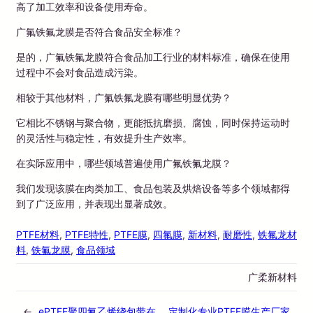
高了加工效率和设备使用寿命。
广氟铁氟龙膜是否符合食品安全标准？
是的，广氟铁氟龙膜符合食品加工行业的材料标准，确保在使用
过程中不会对食品造成污染。
相较于其他材料，广氟铁氟龙膜有哪些明显优势？
它相比不锈钢与聚合物，更能抵抗磨损、腐蚀，同时保持运动时
的灵活性与稳定性，有效提升生产效率。
在实际应用中，哪些领域普遍使用广氟铁氟龙膜？
我们发现该膜在肉类加工、食品包装及烘焙设备等多个领域都得
到了广泛应用，并表现出显著成效。
PTFE材料
, 
PTFE特性
, 
PTFE膜
, 
四氟膜
, 
新材料
, 
耐磨性
, 
铁氟龙材
料
, 
铁氟龙膜
, 
食品领域
广柔新材料
←
ePTFE聚四氟乙烯绕包带在
定制化专业PTFE膜生产厂家