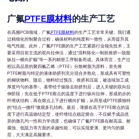
广氟
PTFE膜材料
的生产工艺
在高频PCB领域，广氟
PTFE膜材料
的生产工艺非常关键。我们通
过精细化控制聚合过程，确保材料的纯度和一致性，从而提升其
电气性能。此外，广氟PTFE膜的生产工艺紧跟行业领先技术，主
要采用目前主流的双向拉伸法，通过“混料陈化—制胚推挤—脱脂
纵拉—横向扩幅”等一系列精密工序制备而成。具体而言，生产过
程以高品质的聚四氟乙烯（PTFE）分散树脂为原料，首先将
PTFE树脂与特定的液体助挤剂充分混合并熟化，形成具有可塑性
的糊状物料。随后，物料经过预压、推挤和压延，被连续加工成
厚度均匀的基带-。基带经干燥除去助挤剂后，进入关键的双向拉
伸阶段：先在低于PTFE熔点的温度下进行纵向拉伸，形成初步的
纤维状结构；再在熔点上下进行横向扩幅，从而形成PTFE膜独特
的“结点—微纤”微观多孔结构。最后，薄膜在高于PTFE熔点的温
度下进行高温烧结定型，使纤维结点稳定熔合，不仅赋予成品优
异的微孔均一性和力学强度，也确保了广氟PTFE膜在耐高温、耐
腐蚀、低阻力等方面的卓越性能，可以实现更薄、更均匀的膜
层，大大满足高频要求。