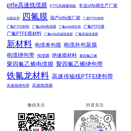
ptfe高速线缆膜
专业ptfe膜生产厂家
PTFE高频覆铜板
四氟膜
国产ptfe膜厂家
创新应用
广柔PTFE材料
广氟PTFE膜
广氟PTFE材料
广氟ptfe电缆膜
广氟ptfe绕包带
广氟PTFE膜材料
广氟ptfe高速线缆膜
广氟高速线缆膜
新材料
电缆外包装膜
电缆卷包膜
电缆绕包带
绝缘膜材料
电缆膜
聚四氟乙烯
聚四氟乙烯电缆膜
聚四氟乙烯绕包带
铁氟龙材料
高速传输线PTFE绕包带
高速线绕包带
高速线缆膜
微信关注
抖音关注