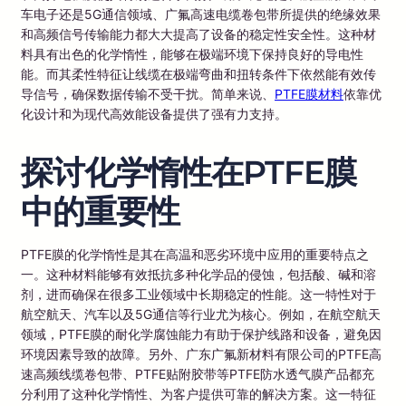
车电子还是5G通信领域、广氟高速电缆卷包带所提供的绝缘效果
和高频信号传输能力都大大提高了设备的稳定性安全性。这种材
料具有出色的化学惰性，能够在极端环境下保持良好的导电性
能。而其柔性特征让线缆在极端弯曲和扭转条件下依然能有效传
导信号，确保数据传输不受干扰。简单来说、
PTFE膜材料
依靠优
化设计和为现代高效能设备提供了强有力支持。
探讨化学惰性在PTFE膜
中的重要性
PTFE膜的化学惰性是其在高温和恶劣环境中应用的重要特点之
一。这种材料能够有效抵抗多种化学品的侵蚀，包括酸、碱和溶
剂，进而确保在很多工业领域中长期稳定的性能。这一特性对于
航空航天、汽车以及5G通信等行业尤为核心。例如，在航空航天
领域，PTFE膜的耐化学腐蚀能力有助于保护线路和设备，避免因
环境因素导致的故障。另外、广东广氟新材料有限公司的PTFE高
速高频线缆卷包带、PTFE贴附胶带等PTFE防水透气膜产品都充
分利用了这种化学惰性、为客户提供可靠的解决方案。这一特征