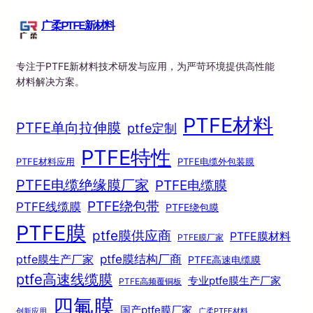
广柔PTFE新材料
专注于PTFE新材料技术研发与应用，为严苛环境提供高性能
材料解决方案。
PTFE材料
PTFE单向拉伸膜
ptfe定制
PTFE特性
PTFE材料应用
PTFE电缆外包装膜
PTFE电缆绝缘膜厂家
PTFE电缆膜
PTFE绕包带
PTFE线缆膜
PTFE绕包膜
PTFE膜
ptfe膜供应商
PTFE膜材料
PTFE膜厂家
ptfe膜结构厂商
ptfe膜生产厂家
PTFE高速电缆膜
ptfe高速线缆膜
专业ptfe膜生产厂家
PTFE高频覆铜板
四氟膜
国产ptfe膜厂家
创新应用
广柔PTFE材料