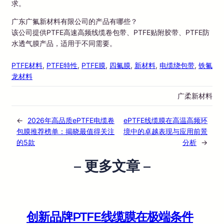
求。
广东广氟新材料有限公司的产品有哪些？
该公司提供PTFE高速高频线缆卷包带、PTFE贴附胶带、PTFE防
水透气膜产品，适用于不同需要。
PTFE材料
, 
PTFE特性
, 
PTFE膜
, 
四氟膜
, 
新材料
, 
电缆绕包带
, 
铁氟
龙材料
广柔新材料
←
2026年高品质ePTFE电缆卷
ePTFE线缆膜在高温高频环
包膜推荐榜单：揭晓最值得关注
境中的卓越表现与应用前景
的5款
分析
→
– 更多文章 –
创新品牌PTFE线缆膜在极端条件