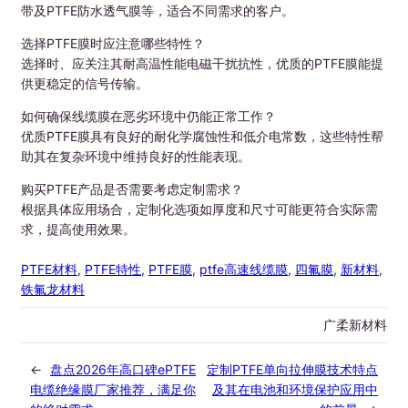
带及PTFE防水透气膜等，适合不同需求的客户。
选择PTFE膜时应注意哪些特性？
选择时、应关注其耐高温性能电磁干扰抗性，优质的PTFE膜能提
供更稳定的信号传输。
如何确保线缆膜在恶劣环境中仍能正常工作？
优质PTFE膜具有良好的耐化学腐蚀性和低介电常数，这些特性帮
助其在复杂环境中维持良好的性能表现。
购买PTFE产品是否需要考虑定制需求？
根据具体应用场合，定制化选项如厚度和尺寸可能更符合实际需
求，提高使用效果。
PTFE材料
, 
PTFE特性
, 
PTFE膜
, 
ptfe高速线缆膜
, 
四氟膜
, 
新材料
, 
铁氟龙材料
广柔新材料
←
盘点2026年高口碑ePTFE
定制PTFE单向拉伸膜技术特点
电缆绝缘膜厂家推荐，满足你
及其在电池和环境保护应用中