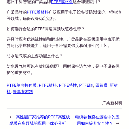
惠州中科智能的广柔品牌
PTFE膜材料
适合哪些应用？
广柔品牌的
PTFE膜材料
广泛应用于电子设备等防潮保护、锂电池
等领域，确保设备稳定运行。
如何选择合适的PTFE高速高频线缆卷包带？
选择时应考虑绝缘性能和耐热性、广柔品牌在高频应用中表现优
异耐化学腐蚀能力，适用于各种需要强度和耐用性的工艺。
防水透气膜的主要功能是什么？
防水透气膜可以有效抵御潮湿，同时保持透气性，是电子设备保
护的重要材料。
PTFE单向拉伸膜
, 
PTFE材料
, 
PTFE特性
, 
PTFE膜
, 
四氟膜
, 
新材
料
, 
铁氟龙材料
广柔新材料
←
高性能厂家推荐的PTFE高速线
电缆卷包膜在运输中的应
缆膜在多领域的应用与优势分析
用如何提升安全性？
→