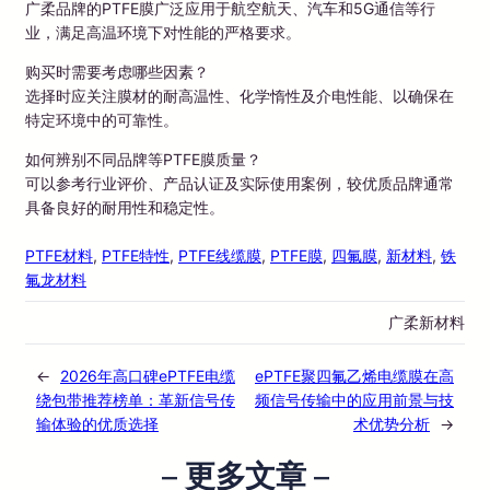
广柔品牌的PTFE膜广泛应用于航空航天、汽车和5G通信等行
业，满足高温环境下对性能的严格要求。
购买时需要考虑哪些因素？
选择时应关注膜材的耐高温性、化学惰性及介电性能、以确保在
特定环境中的可靠性。
如何辨别不同品牌等PTFE膜质量？
可以参考行业评价、产品认证及实际使用案例，较优质品牌通常
具备良好的耐用性和稳定性。
PTFE材料
, 
PTFE特性
, 
PTFE线缆膜
, 
PTFE膜
, 
四氟膜
, 
新材料
, 
铁
氟龙材料
广柔新材料
←
2026年高口碑ePTFE电缆
ePTFE聚四氟乙烯电缆膜在高
绕包带推荐榜单：革新信号传
频信号传输中的应用前景与技
输体验的优质选择
术优势分析
→
– 更多文章 –