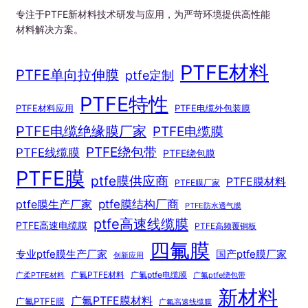
专注于PTFE新材料技术研发与应用，为严苛环境提供高性能
材料解决方案。
PTFE材料
PTFE单向拉伸膜
ptfe定制
PTFE特性
PTFE材料应用
PTFE电缆外包装膜
PTFE电缆绝缘膜厂家
PTFE电缆膜
PTFE绕包带
PTFE线缆膜
PTFE绕包膜
PTFE膜
ptfe膜供应商
PTFE膜材料
PTFE膜厂家
ptfe膜结构厂商
ptfe膜生产厂家
PTFE防水透气膜
ptfe高速线缆膜
PTFE高速电缆膜
PTFE高频覆铜板
四氟膜
专业ptfe膜生产厂家
国产ptfe膜厂家
创新应用
广氟PTFE材料
广氟ptfe电缆膜
广柔PTFE材料
广氟ptfe绕包带
新材料
广氟PTFE膜材料
广氟PTFE膜
广氟高速线缆膜